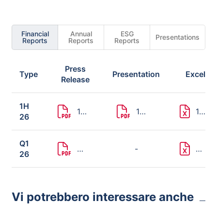
Financial
Annual
ESG
Presentations
Reports
Reports
Reports
Press
Type
Presentation
Excel
Release
1H
1H
1H
1H
26
26
26
26
Q1
Q1
-
Q1
26
26
26
Vi potrebbero interessare anche