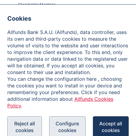
Shareholder Meetings
Governance
Cookies
Contact
Allfunds Bank S.A.U. (Allfunds), data controller, uses
its own and third-party cookies to measure the
volume of visits to the website and user interactions
to improve the client experience. To this end, only
Informativa sulla Privacy
navigation data or data linked to the registered user
will be obtained. If you accept all cookies, you
Note legali
consent to their use and installation.
Cookies Policy
You can change the configuration here , choosing
the cookies you want to install in your device and
Canale di segnalazione
remembering your preferences. Click if you need
additional information about
Allfunds Cookies
Policy
.
Reject all
Configure
Accept all
cookies
cookies
cookies
Copyright © 2026 Allfunds Bank, S.A.U., Allfunds is a