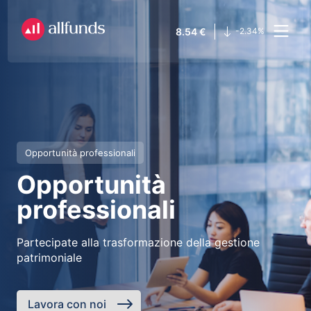
8.54
€
-2.34
%
Opportunità professionali
Opportunità
professionali
Partecipate alla trasformazione della gestione
patrimoniale
Lavora con noi