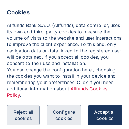
Governance
Cookies
Contact
Allfunds Bank S.A.U. (Allfunds), data controller, uses
its own and third-party cookies to measure the
volume of visits to the website and user interactions
to improve the client experience. To this end, only
Informativa sulla Privacy
navigation data or data linked to the registered user
will be obtained. If you accept all cookies, you
Note legali
consent to their use and installation.
Cookies Policy
You can change the configuration here , choosing
the cookies you want to install in your device and
Canale di segnalazione
remembering your preferences. Click if you need
additional information about
Allfunds Cookies
Policy
.
Reject all
Configure
Accept all
cookies
cookies
cookies
Copyright © 2026 Allfunds Bank, S.A.U., Allfunds is a
registered trademark. All rights reserved.