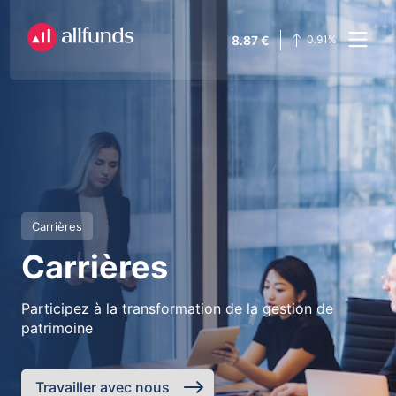
8.87
€
0.91
%
Carrières
Carrières
Participez à la transformation de la gestion de
patrimoine
Travailler avec nous