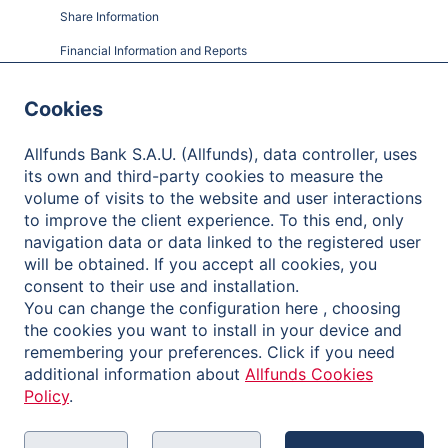
Share Information
Financial Information and Reports
Shareholder Meetings
Cookies
Governance
Allfunds Bank S.A.U. (Allfunds), data controller, uses
Contact
its own and third-party cookies to measure the
volume of visits to the website and user interactions
to improve the client experience. To this end, only
navigation data or data linked to the registered user
Politique de confidentialité
will be obtained. If you accept all cookies, you
consent to their use and installation.
Mentions Légales
You can change the configuration here , choosing
Cookies Policy
the cookies you want to install in your device and
remembering your preferences. Click if you need
Reporting Channel
additional information about
Allfunds Cookies
Policy
.