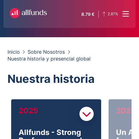
8.79
€
2.87
%
Inicio
Sobre Nosotros
Nuestra historia y presencial global
Nuestra historia
2025
2024
Allfunds - Strong
Un Al